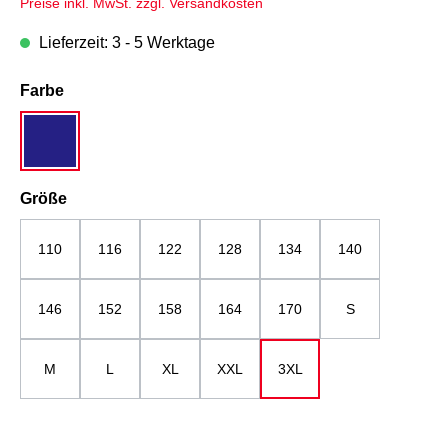
Preise inkl. MwSt. zzgl. Versandkosten
Lieferzeit: 3 - 5 Werktage
auswählen
Farbe
grau/dunkelblau
auswählen
Größe
110
116
122
128
134
140
146
152
158
164
170
S
M
L
XL
XXL
3XL