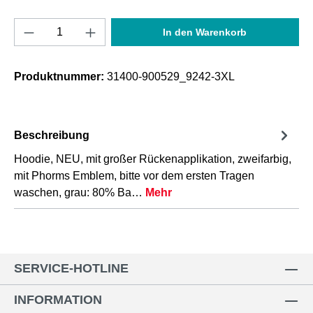
Produkt Anzahl: Gib den gewünschten Wert e
In den Warenkorb
Produktnummer:
31400-900529_9242-3XL
Beschreibung
Hoodie, NEU, mit großer Rückenapplikation, zweifarbig,
mit Phorms Emblem, bitte vor dem ersten Tragen
waschen, grau: 80% Ba…
Mehr
SERVICE-HOTLINE
INFORMATION