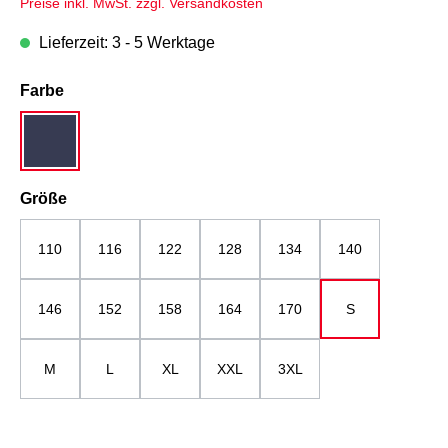
Preise inkl. MwSt. zzgl. Versandkosten
Lieferzeit: 3 - 5 Werktage
auswählen
Farbe
dunkelblau
auswählen
Größe
110
116
122
128
134
140
146
152
158
164
170
S
M
L
XL
XXL
3XL