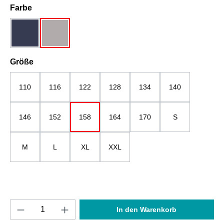
auswählen
Farbe
dunkelblau
grau
auswählen
Größe
110
116
122
128
134
140
146
152
158
164
170
S
M
L
XL
XXL
Produkt Anzahl: Gib den gewünschten Wert e
In den Warenkorb