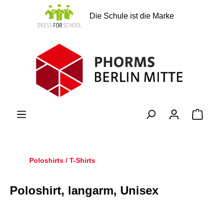
alt springen
Die Schule ist die Marke
Ware
Poloshirts / T-Shirts
Poloshirt, langarm, Unisex