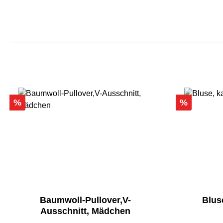
Rabatt
Rabatt
%
%
Baumwoll-Pullover,V-
Bluse
Ausschnitt, Mädchen