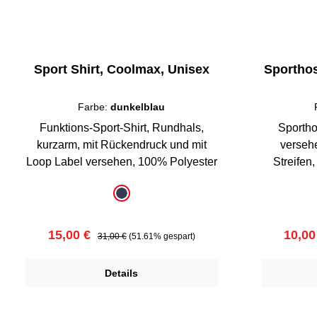
Sport Shirt, Coolmax, Unisex
Sporthose
Farbe:
dunkelblau
Funktions-Sport-Shirt, Rundhals,
Sportho
kurzarm, mit Rückendruck und mit
versehen, dunkelblau
Loop Label versehen, 100% Polyester
Streifen, 2 Tas
auswählen
a
Farbe
Farbe
dunkelblau
Verkaufspreis:
Regulärer Preis:
Verka
15,00 €
10,00
31,00 €
(51.61% gespart)
Details