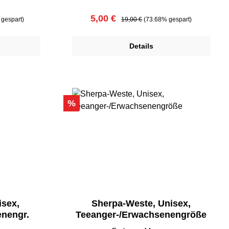
Verkaufspreis:
Regulärer Preis:
5,00 €
gespart)
19,00 €
(73.68% gespart)
Details
Rabatt
%
isex,
Sherpa-Weste, Unisex,
nengr.
Teeanger-/Erwachsenengröße