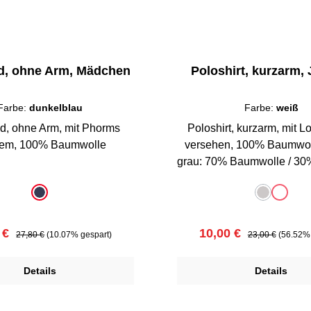
id, ohne Arm, Mädchen
Poloshirt, kurzarm,
Farbe:
dunkelblau
Farbe:
weiß
id, ohne Arm, mit Phorms
Poloshirt, kurzarm, mit L
Emblem, 100% Baumwolle
versehen, 100% Baumwol
grau: 70% Baumwolle / 30
uswählen
auswählen
Farbe
dunkelblau
grau
weiß
(Diese Option
(Diese Op
ufspreis:
Regulärer Preis:
Verkaufspreis:
Regulärer Preis:
 €
10,00 €
27,80 €
(10.07% gespart)
23,00 €
(56.52% 
Details
Details