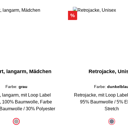
Rabatt
%
rt, langarm, Mädchen
Retrojacke, Uni
Farbe:
grau
Farbe:
dunkelbla
t, langarm, mit Loop Label
Retrojacke, mit Loop Labe
, 100% Baumwolle, Farbe
95% Baumwolle / 5% El
Baumwolle / 30% Polyester
Stretch
uswählen
auswählen
Farbe
grau
dunkelbl
(Diese Opti