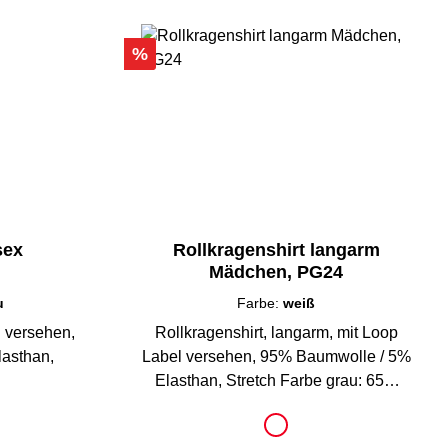
Rabatt
%
sex
Rollkragenshirt langarm
Mädchen, PG24
u
Farbe:
weiß
l versehen,
Rollkragenshirt, langarm, mit Loop
asthan,
Label versehen, 95% Baumwolle / 5%
Elasthan, Stretch Farbe grau: 65%
Baumwolle/30%Polyester/5%Elastha
auswählen
Farbe
n
au
weiß
on ist zurzeit nicht verfügbar.)