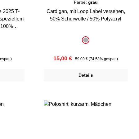
Farbe:
grau
e 2025 T-
Cardigan, mit Loop Label versehen,
 speziellem
50% Schurwolle / 50% Polyacryl
, 100%
auswählen
Farbe
x
grau
:
Verkaufspreis:
Regulärer Preis:
15,00 €
espart)
59,00 €
(74.58% gespart)
Details