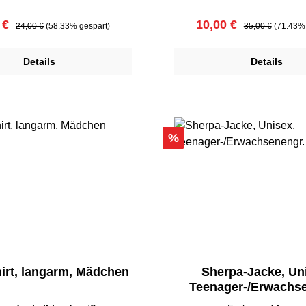
ufspreis:
Regulärer Preis:
Verkaufspreis:
Regulärer Preis:
 €
10,00 €
24,00 €
(58.33% gespart)
35,00 €
(71.43% 
Details
Details
Rabatt
%
irt, langarm, Mädchen
Sherpa-Jacke, Un
Teenager-/Erwachse