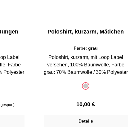
 Jungen
Poloshirt, kurzarm, Mädchen
Farbe:
grau
oop Label
Poloshirt, kurzarm, mit Loop Label
le, Farbe
versehen, 100% Baumwolle, Farbe
% Polyester
grau: 70% Baumwolle / 30% Polyester
auswählen
Farbe
grau
 ist zurzeit nicht verfügbar.)
tion ist zurzeit nicht verfügbar.)
(Diese Option ist zurzeit nicht ve
Regulärer Preis:
10,00 €
gespart)
Details