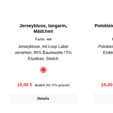
Jerseybluse, langarm,
Polokle
Mädchen
Farbe:
rot
Jerseybluse, mit Loop Label
Polokle
versehen, 95% Baumwolle / 5%
Elasthan, Stretch
auswählen
a
Farbe
Farbe
rot
Verkaufspreis:
Regulärer Preis:
Verka
10,00 €
25,00
32,00 €
(68.75% gespart)
Details