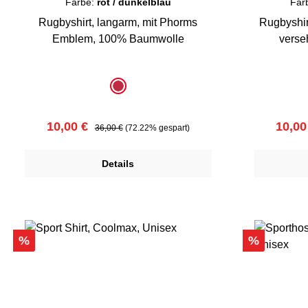
Farbe:
rot / dunkelblau
Far
Rugbyshirt, langarm, mit Phorms
Rugbyshir
Emblem, 100% Baumwolle
auswählen
a
Farbe
Farbe
rot / dunkelblau
Verkaufspreis:
Regulärer Preis:
Verka
10,00 €
10,00
36,00 €
(72.22% gespart)
Details
Rabatt
Rabatt
%
%