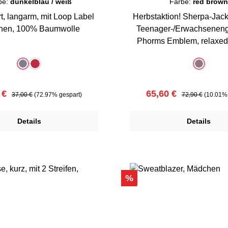
be:
dunkelblau / weiß
Farbe:
red brow
t, langarm, mit Loop Label
Herbstaktion! Sherpa-Jack
versehen, 100% Baumwolle
Teenager-/Erwachseneng
Phorms Emblem, relaxed 
Polyester
uswählen
auswählen
Farbe
dunkelblau / weiß
rot / dunkelblau
red brow
(Diese Option ist zurzeit nicht verfügbar.)
(Diese Opti
ufspreis:
Regulärer Preis:
Verkaufspreis:
Regulärer Preis:
 €
65,60 €
37,00 €
(72.97% gespart)
72,90 €
(10.01% 
Details
Details
Rabatt
%