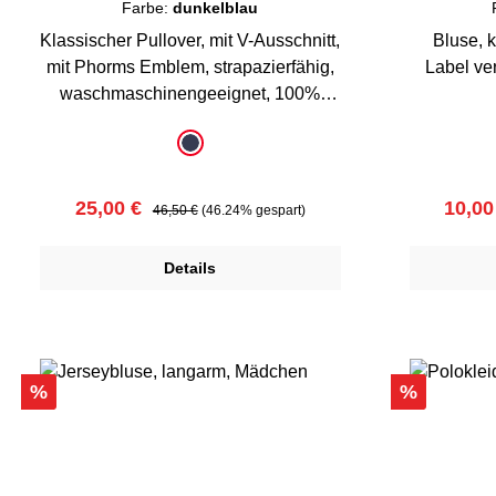
Farbe:
dunkelblau
Klassischer Pullover, mit V-Ausschnitt,
Bluse, k
mit Phorms Emblem, strapazierfähig,
Label v
waschmaschinengeeignet, 100%
Baumwolle
auswählen
a
Farbe
Farbe
dunkelblau
Verkaufspreis:
Regulärer Preis:
Verka
25,00 €
10,00
46,50 €
(46.24% gespart)
Details
Rabatt
Rabatt
%
%