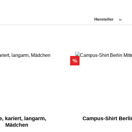
Hersteller
Rabatt
%
, kariert, langarm,
Campus-Shirt Berli
Mädchen