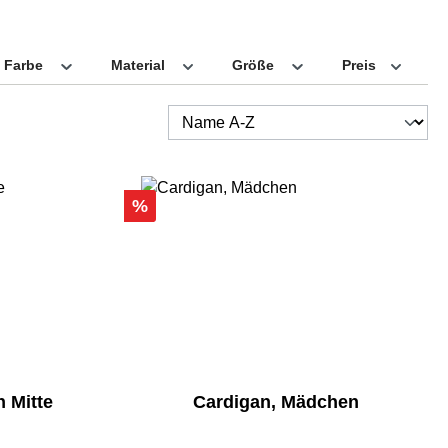
Farbe
Material
Größe
Preis
Rabatt
%
n Mitte
Cardigan, Mädchen