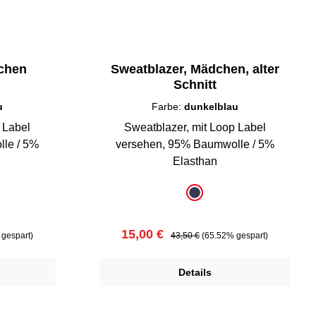
dchen
Sweatblazer, Mädchen, alter
Schnitt
u
Farbe:
dunkelblau
 Label
Sweatblazer, mit Loop Label
versehen, 95% Baumwolle / 5%
Elasthan
auswählen
Farbe
au
dunkelblau
Verkaufspreis:
Regulärer Preis:
15,00 €
gespart)
43,50 €
(65.52% gespart)
Details