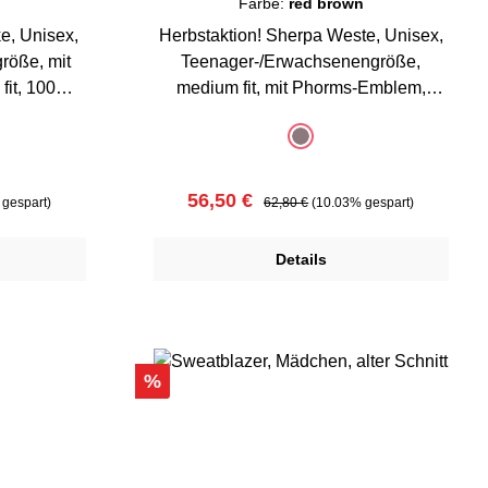
n
Farbe:
red brown
e, Unisex,
Herbstaktion! Sherpa Weste, Unisex,
röße, mit
Teenager-/Erwachsenengröße,
fit, 100%
medium fit, mit Phorms-Emblem,
100% Polyester
auswählen
Farbe
n
red brown
on ist zurzeit nicht verfügbar.)
(Diese Option ist zurzeit nicht ve
Verkaufspreis:
Regulärer Preis:
56,50 €
gespart)
62,80 €
(10.03% gespart)
Details
Rabatt
%