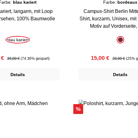
Farbe:
blau kariert
Farbe:
bordeaux
ariert, langarm, mit Loop
Campus-Shirt Berlin Mitt
ersehen, 100% Baumwolle
Shirt, kurzarm, Unisex, mit
Motiv auf Vorderseite
Baumwolle
uswählen
auswählen
Farbe
blau kariert
bordeau
ufspreis:
Regulärer Preis:
Verkaufspreis:
Regulärer Preis
 €
15,00 €
39,00 €
(74.36% gespart)
20,00 €
(25% g
Details
Details
Rabatt
%