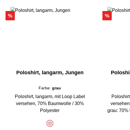
Rabatt
Rabatt
%
%
Poloshirt, langarm, Jungen
Poloshi
Farbe:
grau
Poloshirt, langarm, mit Loop Label
Poloshir
versehen, 70% Baumwolle / 30%
versehen
Polyester
grau: 70% 
auswählen
a
Farbe
Farbe
grau
(Diese Option ist zurzeit nicht verfügbar.)