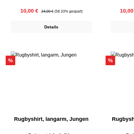
Verkaufspreis:
Regulärer Preis:
Verka
10,00 €
10,00
24,00 €
(58.33% gespart)
Details
Rabatt
Rabatt
%
%
Rugbyshirt, langarm, Jungen
Rugbysh