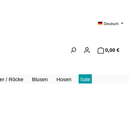
Deutsch
0,00 €
Ware
er / Röcke
Blusen
Hosen
Sale