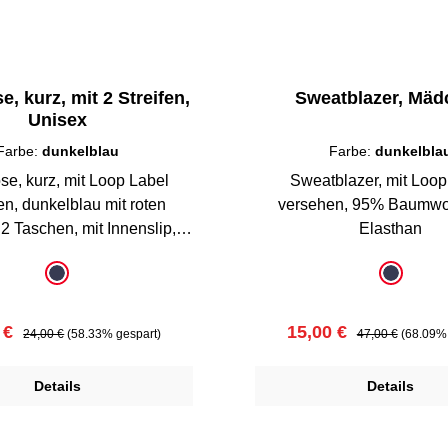
, kurz, mit 2 Streifen,
Sweatblazer, Mä
Unisex
Farbe:
dunkelblau
Farbe:
dunkelbla
se, kurz, mit Loop Label
Sweatblazer, mit Loop
 mit roten
versehen, 95% Baumwolle / 5%
chen, mit Innenslip,
Elasthan
100% Baumwolle
uswählen
auswählen
Farbe
dunkelblau
dunkelbl
ufspreis:
Regulärer Preis:
Verkaufspreis:
Regulärer Preis:
 €
15,00 €
24,00 €
(58.33% gespart)
47,00 €
(68.09% 
Details
Details