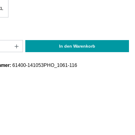
XL
Anzahl: Gib den gewünschten Wert ein oder
In den Warenkorb
mmer:
61400-141053PHO_1061-116