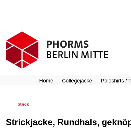
springen
Zur Hauptnavigation springen
Home
Collegejacke
Poloshirts / 
Strick
Strickjacke, Rundhals, geknöp