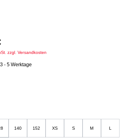
€
wSt. zzgl. Versandkosten
 3 - 5 Werktage
hlen
u
ählen
28
140
152
XS
S
M
L