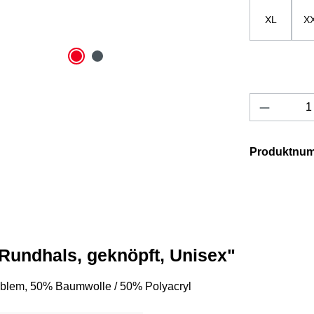
XL
X
Produkt 
Produktnu
 Rundhals, geknöpft, Unisex"
mblem, 50% Baumwolle / 50% Polyacryl