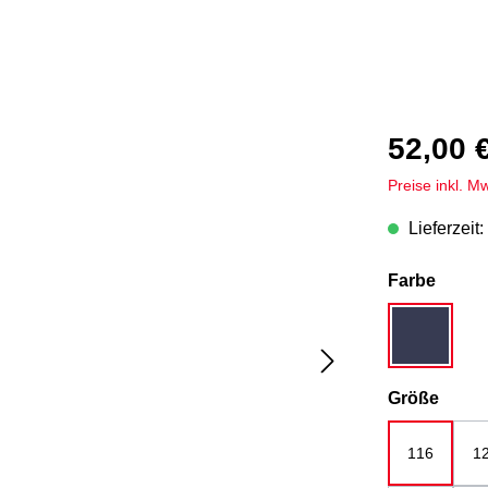
52,00 
Preise inkl. M
Lieferzeit:
auswä
Farbe
dunkelbla
ausw
Größe
116
1