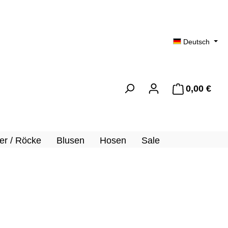
Deutsch
0,00 €
Ware
er / Röcke
Blusen
Hosen
Sale