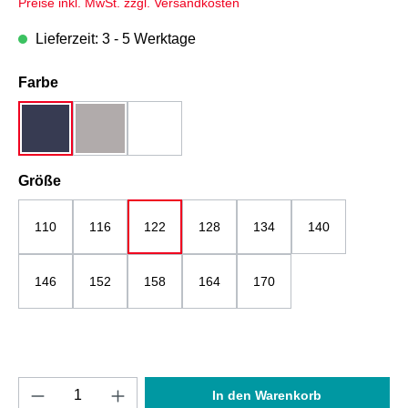
Preise inkl. MwSt. zzgl. Versandkosten
Lieferzeit: 3 - 5 Werktage
auswählen
Farbe
dunkelblau
grau
weiß
auswählen
Größe
110
116
122
128
134
140
146
152
158
164
170
Produkt Anzahl: Gib den gewünschten Wert e
In den Warenkorb