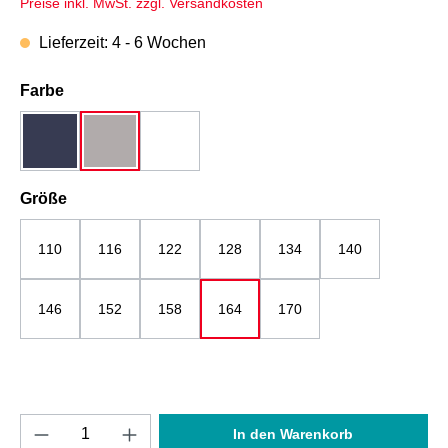
Preise inkl. MwSt. zzgl. Versandkosten
Lieferzeit: 4 - 6 Wochen
auswählen
Farbe
dunkelblau
grau
weiß
auswählen
Größe
110
116
122
128
134
140
146
152
158
164
170
Produkt Anzahl: Gib den gewünschten Wert e
In den Warenkorb