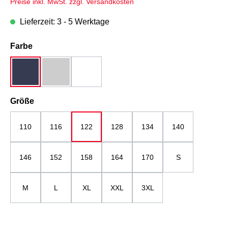
Preise inkl. MwSt. zzgl. Versandkosten
Lieferzeit: 3 - 5 Werktage
auswählen
Farbe
dunkelblau
grau-melange
weiß
auswählen
Größe
110
116
122
128
134
140
146
152
158
164
170
S
M
L
XL
XXL
3XL