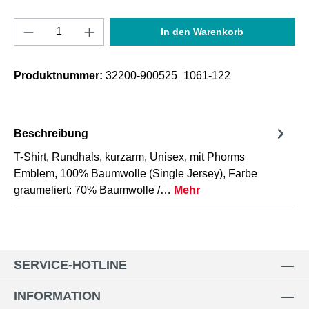
Produkt Anzahl: Gib den gewünschten Wert e
In den Warenkorb
Produktnummer:
32200-900525_1061-122
Beschreibung
T-Shirt, Rundhals, kurzarm, Unisex, mit Phorms
Emblem, 100% Baumwolle (Single Jersey), Farbe
graumeliert: 70% Baumwolle /…
Mehr
SERVICE-HOTLINE
INFORMATION