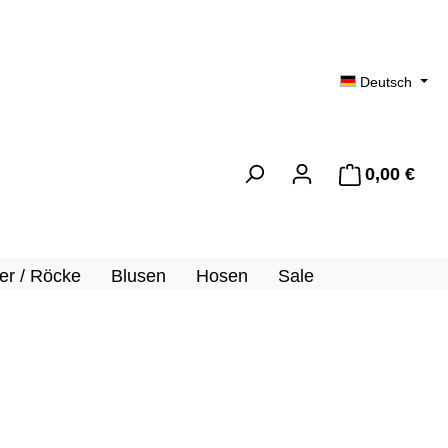
Deutsch
0,00 €
Ware
er / Röcke
Blusen
Hosen
Sale