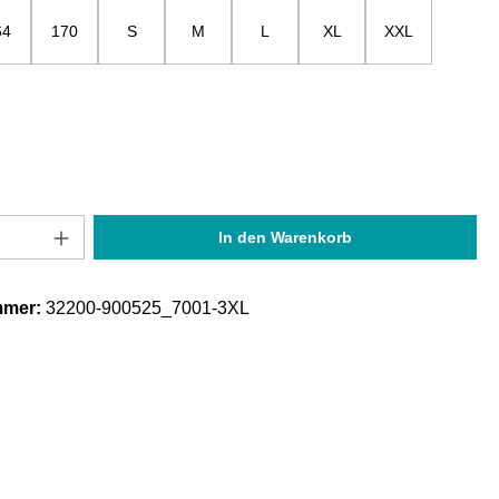
64
170
S
M
L
XL
XXL
Anzahl: Gib den gewünschten Wert ein oder
In den Warenkorb
mmer:
32200-900525_7001-3XL