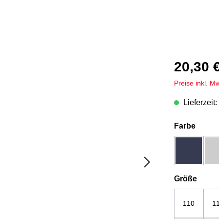
20,30 
Preise inkl. M
Lieferzeit:
auswä
Farbe
dunkelbla
ausw
Größe
110
1