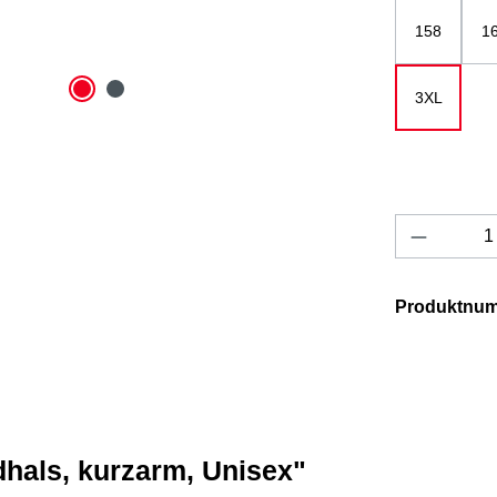
158
1
3XL
Produkt 
Produktnu
dhals, kurzarm, Unisex"