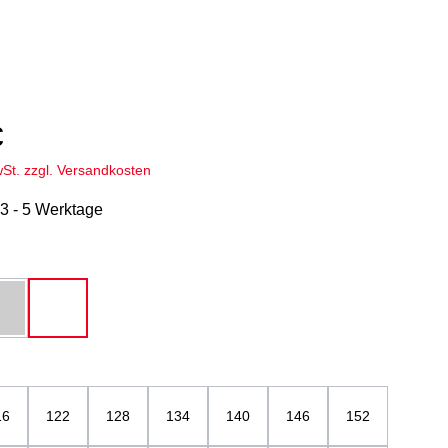
€
wSt. zzgl. Versandkosten
 3 - 5 Werktage
hlen
u
grau-melange
weiß
ählen
16
122
128
134
140
146
152