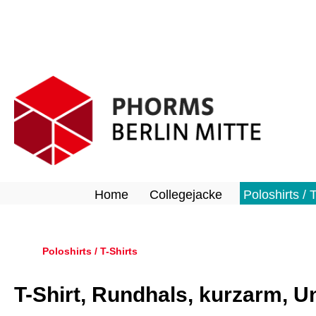
springen
Zur Hauptnavigation springen
Home
Collegejacke
Poloshirts / 
Poloshirts / T-Shirts
T-Shirt, Rundhals, kurzarm, U