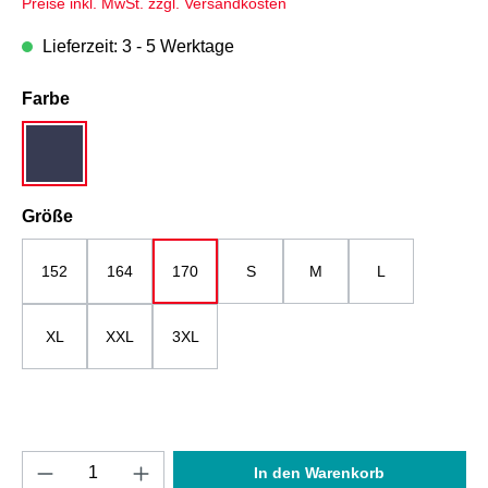
Preise inkl. MwSt. zzgl. Versandkosten
Lieferzeit: 3 - 5 Werktage
auswählen
Farbe
dunkelblau / grau-meliert
auswählen
Größe
152
164
170
S
M
L
XL
XXL
3XL
Produkt Anzahl: Gib den gewünschten Wert e
In den Warenkorb