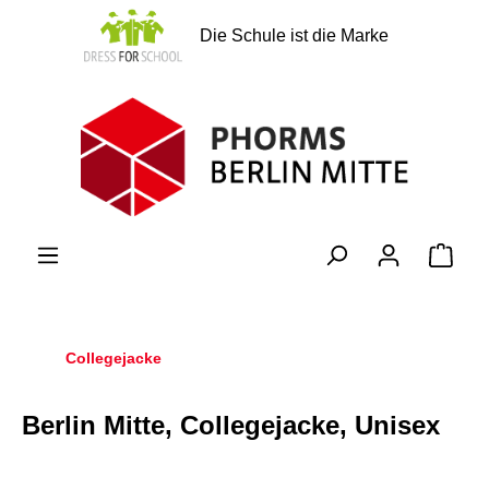
alt springen
Die Schule ist die Marke
Ware
Collegejacke
Berlin Mitte, Collegejacke, Unisex