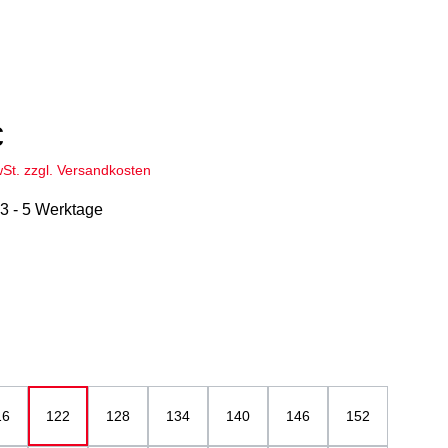
€
wSt. zzgl. Versandkosten
 3 - 5 Werktage
hlen
ählen
16
122
128
134
140
146
152