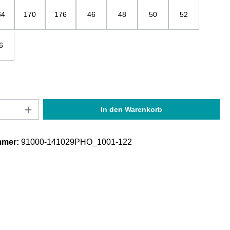
64
170
176
46
48
50
52
6
Anzahl: Gib den gewünschten Wert ein oder
In den Warenkorb
mmer:
91000-141029PHO_1001-122