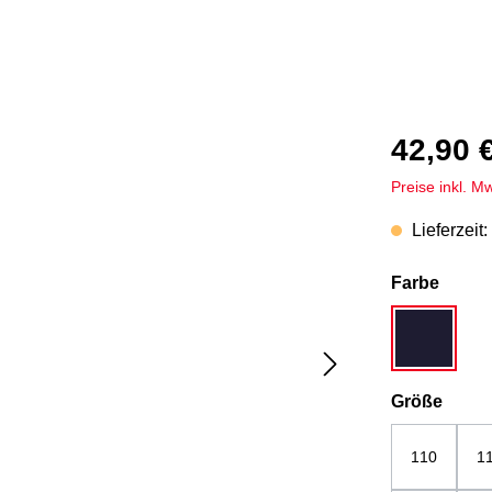
42,90 
Preise inkl. M
Lieferzeit:
auswä
Farbe
marine
ausw
Größe
110
1