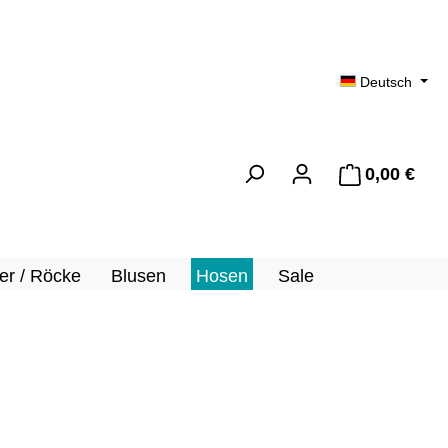
Deutsch
0,00 €
Ware
er / Röcke
Blusen
Hosen
Sale