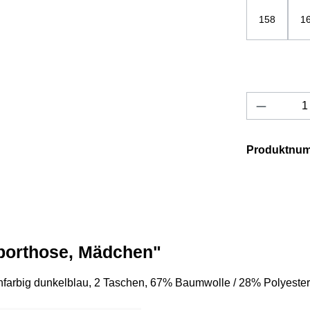
158
1
Produkt 
Produktnu
porthose, Mädchen"
farbig dunkelblau, 2 Taschen, 67% Baumwolle / 28% Polyester