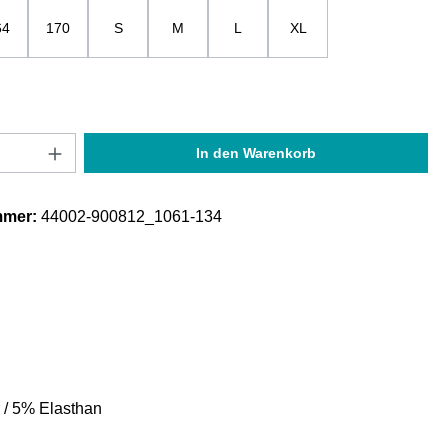
64
170
S
M
L
XL
Anzahl: Gib den gewünschten Wert ein oder
In den Warenkorb
mmer:
44002-900812_1061-134
 / 5% Elasthan