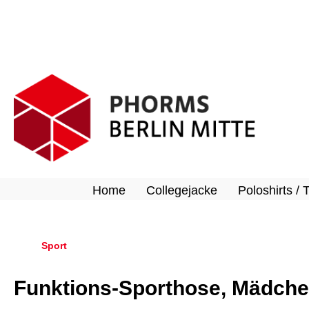
springen
Zur Hauptnavigation springen
Home
Collegejacke
Poloshirts / 
Sport
Funktions-Sporthose, Mädch