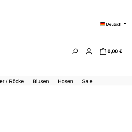
Deutsch
0,00 €
Ware
er / Röcke
Blusen
Hosen
Sale