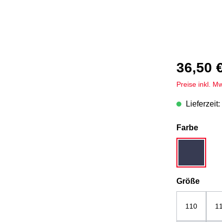
36,50 
Preise inkl. M
Lieferzeit:
auswä
Farbe
dunkelbla
ausw
Größe
110
1