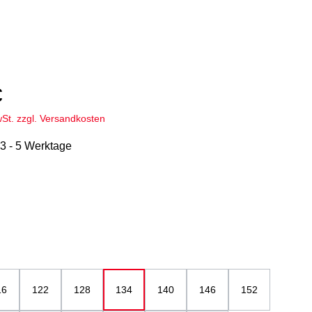
€
wSt. zzgl. Versandkosten
 3 - 5 Werktage
hlen
u
ählen
16
122
128
134
140
146
152