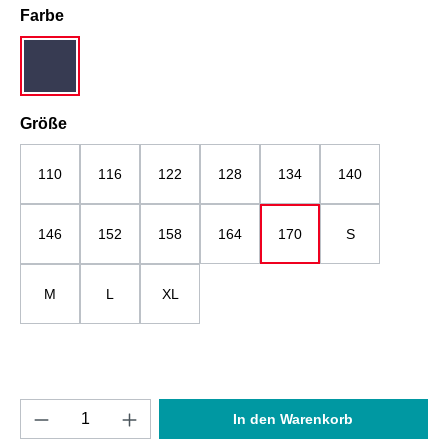
auswählen
Farbe
dunkelblau
auswählen
Größe
110
116
122
128
134
140
146
152
158
164
170
S
M
L
XL
Produkt Anzahl: Gib den gewünschten Wert e
In den Warenkorb