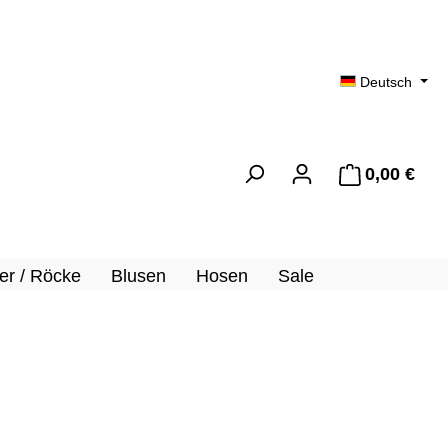
Deutsch
0,00 €
Ware
er / Röcke
Blusen
Hosen
Sale