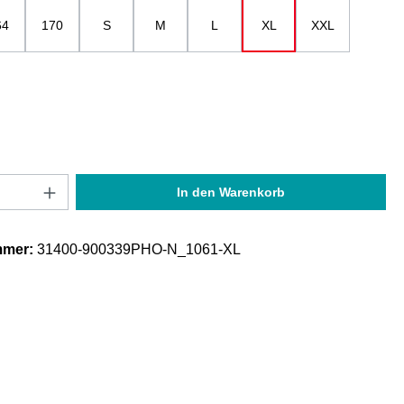
64
170
S
M
L
XL
XXL
Anzahl: Gib den gewünschten Wert ein oder
In den Warenkorb
mmer:
31400-900339PHO-N_1061-XL