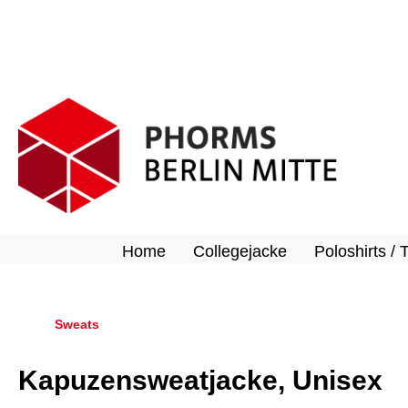
springen
Zur Hauptnavigation springen
Home
Collegejacke
Poloshirts / 
Sweats
Kapuzensweatjacke, Unisex