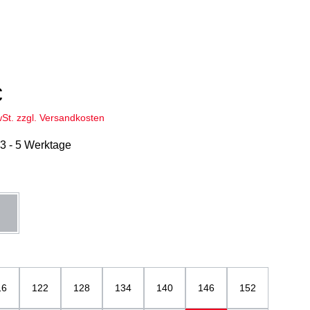
€
wSt. zzgl. Versandkosten
 3 - 5 Werktage
hlen
u
mittelgrau
ählen
16
122
128
134
140
146
152