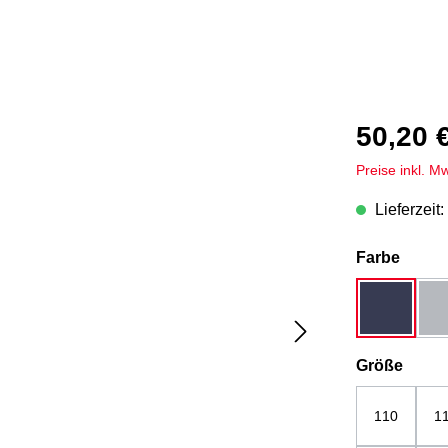
50,20 
Preise inkl. M
Lieferzeit:
auswä
Farbe
dunkelbla
ausw
Größe
110
1