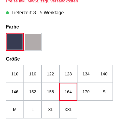
Preise inkl. MwSt. zzgl. Versandkosten
Lieferzeit: 3 - 5 Werktage
auswählen
Farbe
dunkelblau
grau
auswählen
Größe
110
116
122
128
134
140
146
152
158
164
170
S
M
L
XL
XXL