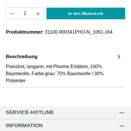
Produkt Anzahl: Gib den gewünschten Wert e
In den Warenkorb
Produktnummer:
31100-900341PHO-N_1061-164
Beschreibung
Poloshirt, langarm, mit Phorms Emblem, 100%
Baumwolle, Farbe grau: 70% Baumwolle / 30%
Polyester
SERVICE-HOTLINE
INFORMATION