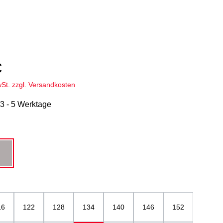
€
wSt. zzgl. Versandkosten
 3 - 5 Werktage
hlen
u
grau
ählen
16
122
128
134
140
146
152