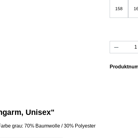
158
1
Produkt 
Produktnu
angarm, Unisex"
Farbe grau: 70% Baumwolle / 30% Polyester