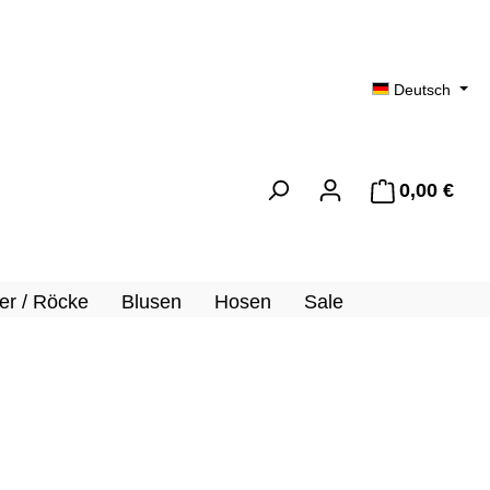
Deutsch
0,00 €
Ware
er / Röcke
Blusen
Hosen
Sale