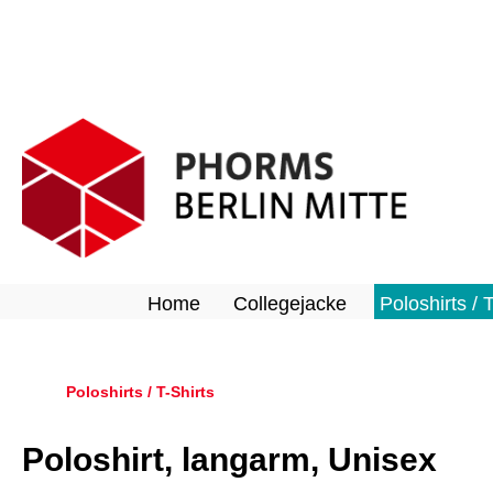
springen
Zur Hauptnavigation springen
Home
Collegejacke
Poloshirts / 
Poloshirts / T-Shirts
Poloshirt, langarm, Unisex