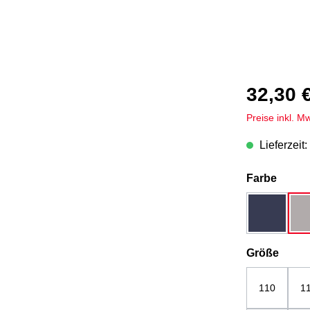
32,30 
Preise inkl. M
Lieferzeit:
auswä
Farbe
dunkelbla
ausw
Größe
110
1