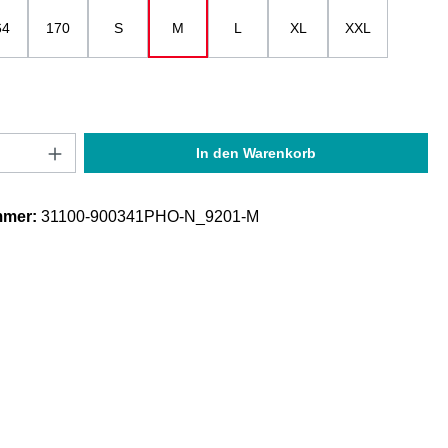
64
170
S
M
L
XL
XXL
Anzahl: Gib den gewünschten Wert ein oder
In den Warenkorb
mmer:
31100-900341PHO-N_9201-M