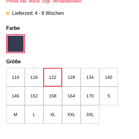
Preise inkl. MwSt. zzgl. Versandkosten
Lieferzeit: 4 - 6 Wochen
auswählen
Farbe
dunkelblau
auswählen
Größe
110
116
122
128
134
140
146
152
158
164
170
S
M
L
XL
XXL
3XL