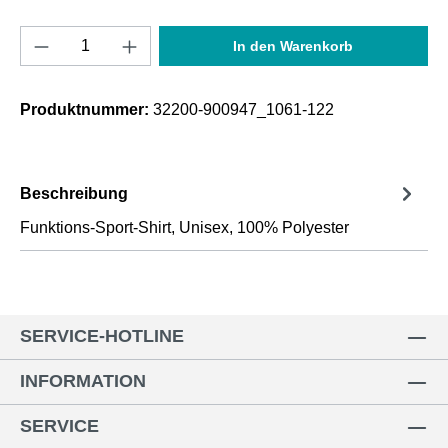
Produkt Anzahl: Gib den gewünschten Wert e
In den Warenkorb
Produktnummer:
32200-900947_1061-122
Beschreibung
Funktions-Sport-Shirt, Unisex, 100% Polyester
SERVICE-HOTLINE
INFORMATION
SERVICE