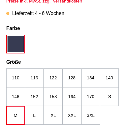
Preise inkl. MwSt. zzgl. Versandkosten
Lieferzeit: 4 - 6 Wochen
auswählen
Farbe
dunkelblau
auswählen
Größe
110
116
122
128
134
140
146
152
158
164
170
S
M
L
XL
XXL
3XL