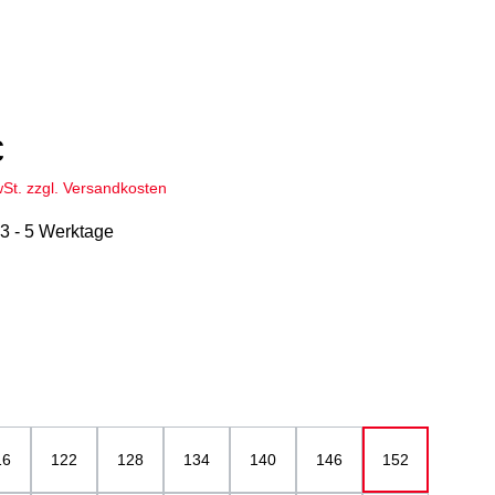
€
wSt. zzgl. Versandkosten
 3 - 5 Werktage
hlen
u
ählen
16
122
128
134
140
146
152