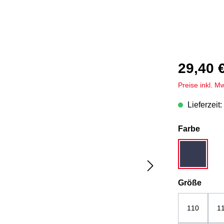
29,40 
Preise inkl. M
Lieferzeit:
auswä
Farbe
dunkelbla
ausw
Größe
110
1