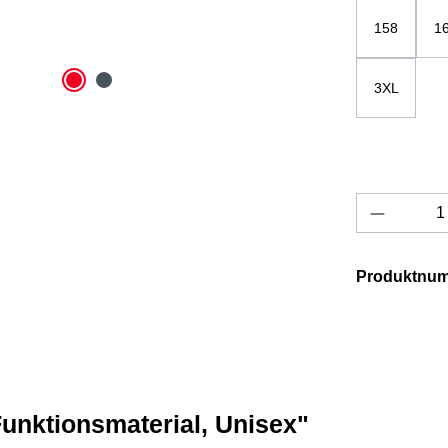
158
1
3XL
Produkt 
Produktnu
unktionsmaterial, Unisex"