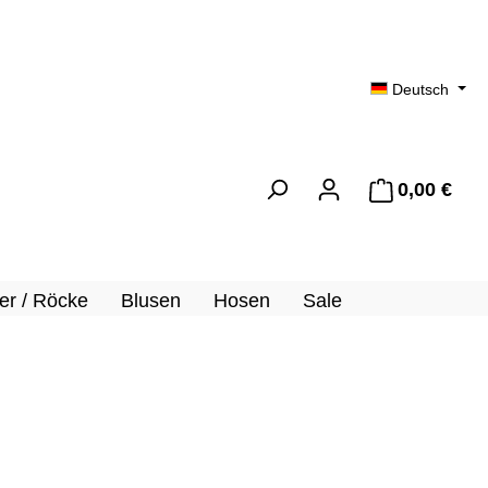
Deutsch
0,00 €
Ware
er / Röcke
Blusen
Hosen
Sale