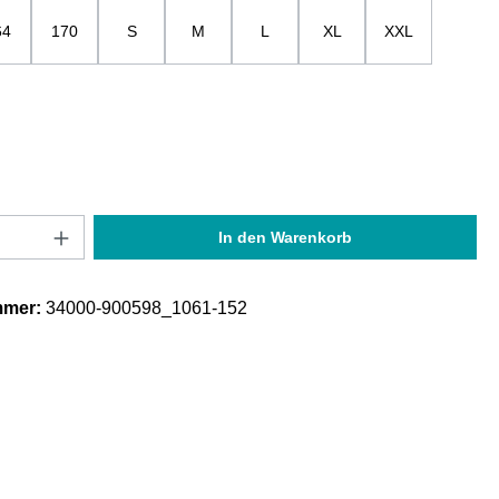
64
170
S
M
L
XL
XXL
Anzahl: Gib den gewünschten Wert ein oder
In den Warenkorb
mmer:
34000-900598_1061-152