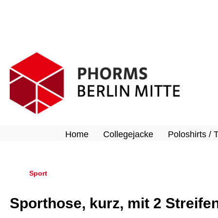
springen
Zur Hauptnavigation springen
Home
Collegejacke
Poloshirts / 
Sport
Sporthose, kurz, mit 2 Streife