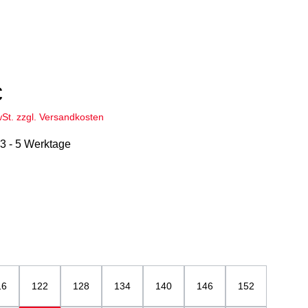
€
wSt. zzgl. Versandkosten
 3 - 5 Werktage
hlen
u
ählen
16
122
128
134
140
146
152