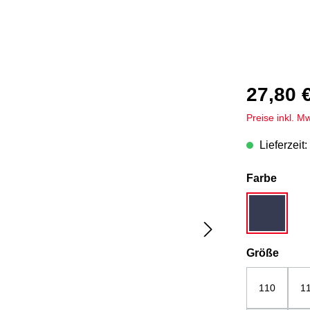
27,80 
Preise inkl. M
Lieferzeit:
auswä
Farbe
dunkelbla
ausw
Größe
110
1