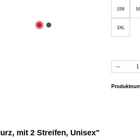
158
1
3XL
Produkt 
Produktnu
rz, mit 2 Streifen, Unisex"