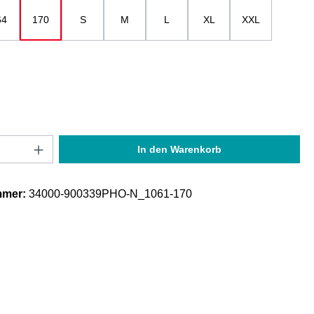
64
170
S
M
L
XL
XXL
Anzahl: Gib den gewünschten Wert ein oder
In den Warenkorb
mmer:
34000-900339PHO-N_1061-170