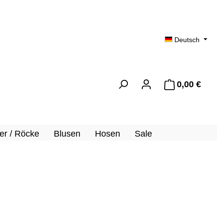
Deutsch
0,00 €
Ware
er / Röcke
Blusen
Hosen
Sale