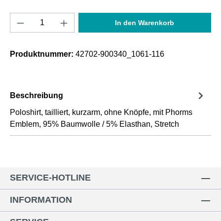
Produkt Anzahl: Gib den gewünschten Wert e
In den Warenkorb
Produktnummer:
42702-900340_1061-116
Beschreibung
Poloshirt, tailliert, kurzarm, ohne Knöpfe, mit Phorms
Emblem, 95% Baumwolle / 5% Elasthan, Stretch
SERVICE-HOTLINE
INFORMATION