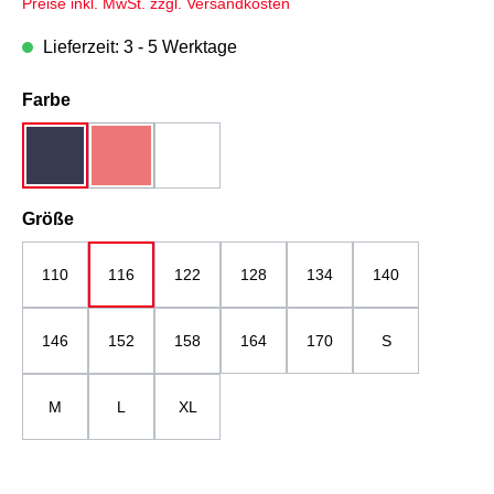
Preise inkl. MwSt. zzgl. Versandkosten
Lieferzeit: 3 - 5 Werktage
auswählen
Farbe
dunkelblau
rot
weiß
(Diese Option ist zurzeit nicht verfügbar.)
auswählen
Größe
110
116
122
128
134
140
146
152
158
164
170
S
M
L
XL