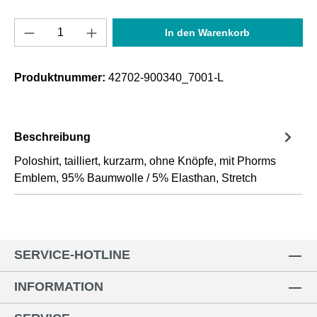
Produkt Anzahl: Gib den gewünschten Wert e
In den Warenkorb
Produktnummer:
42702-900340_7001-L
Beschreibung
Poloshirt, tailliert, kurzarm, ohne Knöpfe, mit Phorms
Emblem, 95% Baumwolle / 5% Elasthan, Stretch
SERVICE-HOTLINE
INFORMATION