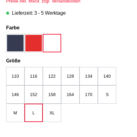
Preise inkl. MwSt. zzgl. Versandkosten
Lieferzeit: 3 - 5 Werktage
auswählen
Farbe
dunkelblau
rot
weiß
auswählen
Größe
110
116
122
128
134
140
146
152
158
164
170
S
M
L
XL