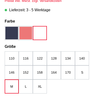
Preise inkl. MwSt. zzgl. Versandkosten
Lieferzeit: 3 - 5 Werktage
auswählen
Farbe
dunkelblau
rot
weiß
(Diese Option ist zurzeit nicht verfügbar.)
auswählen
Größe
110
116
122
128
134
140
146
152
158
164
170
S
M
L
XL