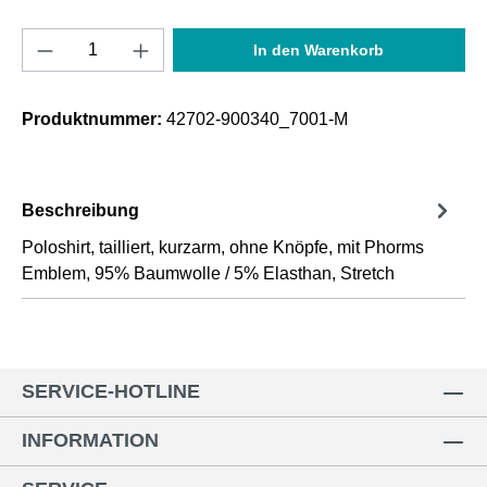
Produkt Anzahl: Gib den gewünschten Wert e
In den Warenkorb
Produktnummer:
42702-900340_7001-M
Beschreibung
Poloshirt, tailliert, kurzarm, ohne Knöpfe, mit Phorms
Emblem, 95% Baumwolle / 5% Elasthan, Stretch
SERVICE-HOTLINE
INFORMATION