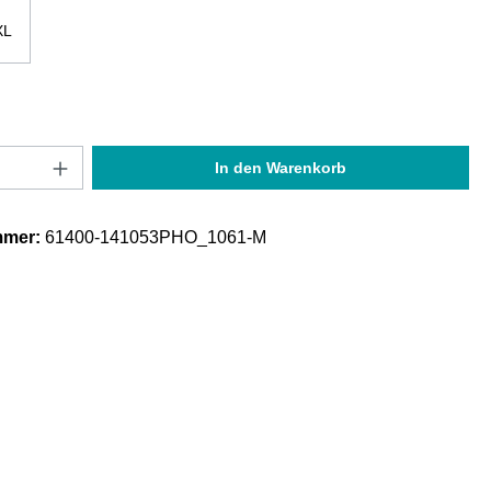
XL
Anzahl: Gib den gewünschten Wert ein oder
In den Warenkorb
mmer:
61400-141053PHO_1061-M