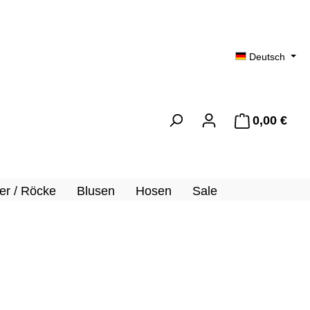
Deutsch
0,00 €
Ware
er / Röcke
Blusen
Hosen
Sale