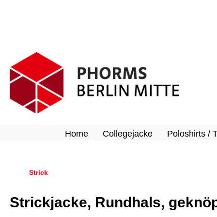
springen
Zur Hauptnavigation springen
Home
Collegejacke
Poloshirts / 
Strick
Strickjacke, Rundhals, geknöp