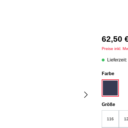
62,50 
Preise inkl. M
Lieferzeit:
auswä
Farbe
dunkelbla
ausw
Größe
116
1