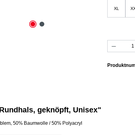
XL
X
Produkt 
Produktnu
 Rundhals, geknöpft, Unisex"
mblem, 50% Baumwolle / 50% Polyacryl