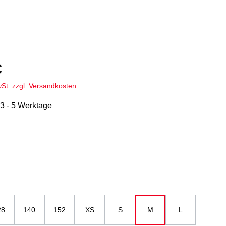
€
wSt. zzgl. Versandkosten
 3 - 5 Werktage
hlen
u
ählen
28
140
152
XS
S
M
L