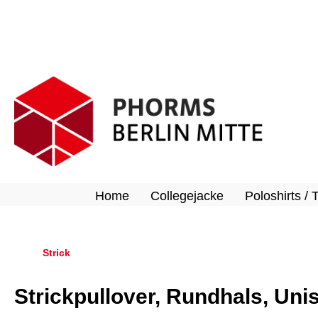
springen
Zur Hauptnavigation springen
Home
Collegejacke
Poloshirts / 
Strick
Strickpullover, Rundhals, Uni