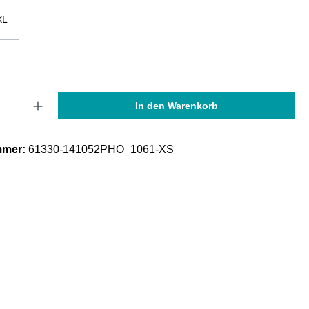
XL
Anzahl: Gib den gewünschten Wert ein oder
In den Warenkorb
mmer:
61330-141052PHO_1061-XS