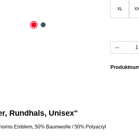
XL
X
Produkt 
Produktnu
er, Rundhals, Unisex"
 Phorms Emblem, 50% Baumwolle / 50% Polyacryl