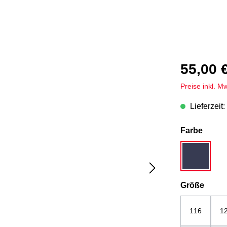
55,00 
Preise inkl. M
Lieferzeit:
auswä
Farbe
dunkelbla
ausw
Größe
116
1