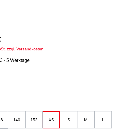
€
wSt. zzgl. Versandkosten
 3 - 5 Werktage
hlen
u
ählen
28
140
152
XS
S
M
L