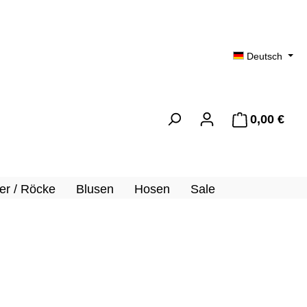
Deutsch
0,00 €
Ware
er / Röcke
Blusen
Hosen
Sale