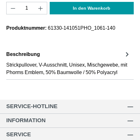
Produkt Anzahl: Gib den gewünschten Wert e
In den Warenkorb
Produktnummer:
61330-141051PHO_1061-140
Beschreibung
Strickpullover, V-Ausschnitt, Unisex, Mischgewebe, mit
Phorms Emblem, 50% Baumwolle / 50% Polyacryl
SERVICE-HOTLINE
INFORMATION
SERVICE