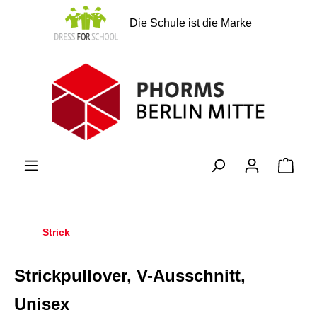
alt springen
Die Schule ist die Marke
Ware
Strick
Strickpullover, V-Ausschnitt,
Unisex