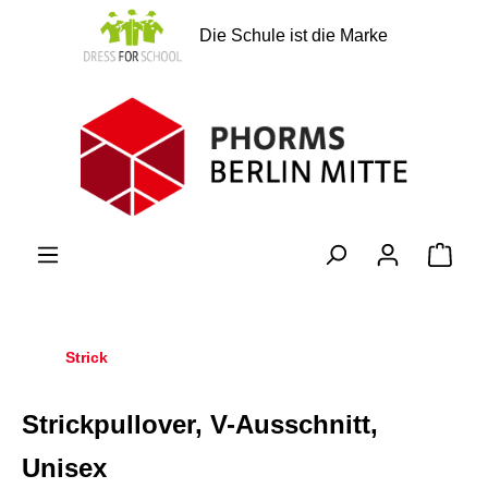
alt springen
Die Schule ist die Marke
Ware
Strick
Strickpullover, V-Ausschnitt,
Unisex