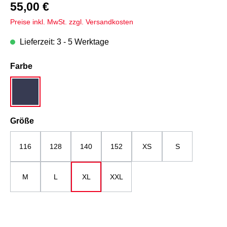
55,00 €
Preise inkl. MwSt. zzgl. Versandkosten
Lieferzeit: 3 - 5 Werktage
auswählen
Farbe
dunkelblau
auswählen
Größe
116
128
140
152
XS
S
M
L
XL
XXL