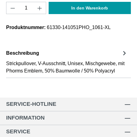
Produkt Anzahl: Gib den gewünschten Wert e
In den Warenkorb
Produktnummer:
61330-141051PHO_1061-XL
Beschreibung
Strickpullover, V-Ausschnitt, Unisex, Mischgewebe, mit
Phorms Emblem, 50% Baumwolle / 50% Polyacryl
SERVICE-HOTLINE
INFORMATION
SERVICE