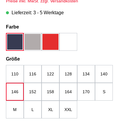
Preise inkl. MwSt. zzgl. Versandkosten
Lieferzeit: 3 - 5 Werktage
auswählen
Farbe
dunkelblau
grau
rot
weiß
auswählen
Größe
110
116
122
128
134
140
146
152
158
164
170
S
M
L
XL
XXL