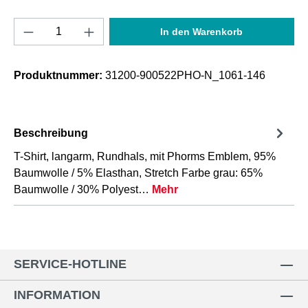
Produkt Anzahl: Gib den gewünschten Wert e
In den Warenkorb
Produktnummer:
31200-900522PHO-N_1061-146
Beschreibung
T-Shirt, langarm, Rundhals, mit Phorms Emblem, 95%
Baumwolle / 5% Elasthan, Stretch Farbe grau: 65%
Baumwolle / 30% Polyest…
Mehr
SERVICE-HOTLINE
INFORMATION