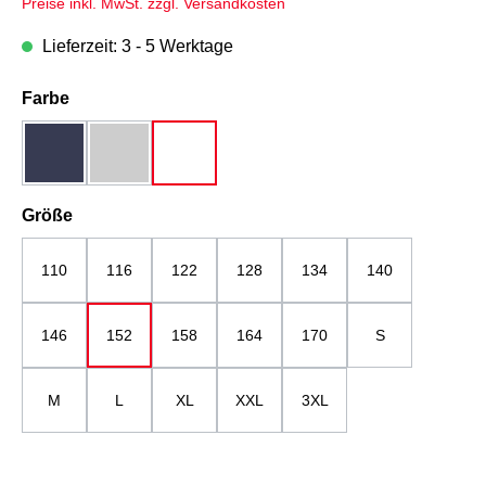
Preise inkl. MwSt. zzgl. Versandkosten
Lieferzeit: 3 - 5 Werktage
auswählen
Farbe
dunkelblau
grau-melange
weiß
auswählen
Größe
110
116
122
128
134
140
146
152
158
164
170
S
M
L
XL
XXL
3XL