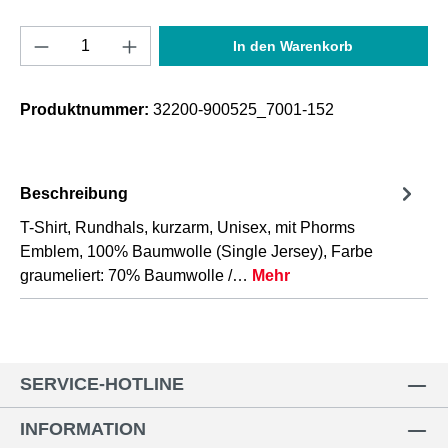
Produkt Anzahl: Gib den gewünschten Wert e
In den Warenkorb
Produktnummer:
32200-900525_7001-152
Beschreibung
T-Shirt, Rundhals, kurzarm, Unisex, mit Phorms
Emblem, 100% Baumwolle (Single Jersey), Farbe
graumeliert: 70% Baumwolle /…
Mehr
SERVICE-HOTLINE
INFORMATION